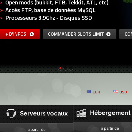
Open mods (bukkit, FTB, Tekkit, ATL, etc)
Accès FTP, base de données MySQL
Processeurs 3.9Ghz - Disques SSD
+ D'INFOS
COMMANDER SLOTS LIMIT
CO
EUR
USD
Hébergement
Serveurs vocaux
à partir de
à partir de