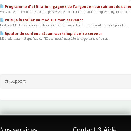
Programme d'affiliation: gagnez de l'argent en parrainant des clie
Vous louez un service chez nous ou prévoyez d'en louer un mais vous manquez d'argent ou souha
Puis-je installer un mod sur mon serveur?
Il est possible d'installer des mods sur votre serveur à condition que ce soient des mods pour le...
Ajouter du contenu steam workshop à votre serveur
Méthode "automatique":Listez l'ID des mods/maps à télécharger dans le fichier...
Support
Nos services
Contact & Aide