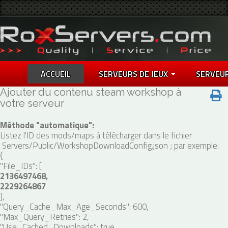
ACCUEIL
SERVEURS DE JEUX
SERVEU
Ajouter du contenu steam workshop à
votre serveur
Méthode "automatique":
Listez l'ID des mods/maps à télécharger dans le fichier
Servers/Public/WorkshopDownloadConfig.json ; par exemple:
{
"File_IDs": [
2136497468,
2229264867
],
"Query_Cache_Max_Age_Seconds": 600,
"Max_Query_Retries": 2,
"Use_Cached_Downloads": true,