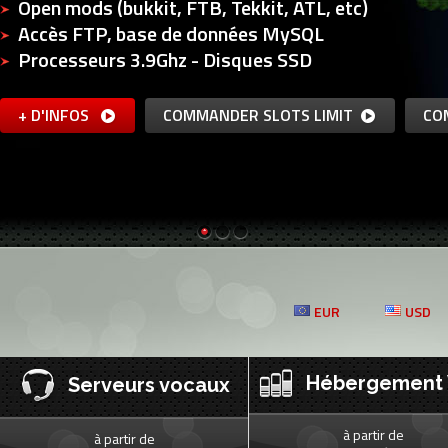
Open mods (bukkit, FTB, Tekkit, ATL, etc)
Accès FTP, base de données MySQL
Processeurs 3.9Ghz - Disques SSD
+ D'INFOS
COMMANDER SLOTS LIMIT
CO
EUR
USD
Hébergement
Serveurs vocaux
à partir de
à partir de