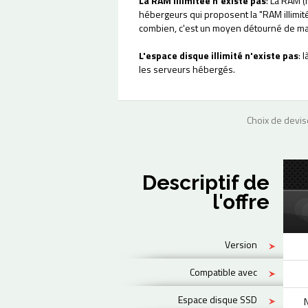
La RAM illimitée n'existe pas
: La RAM (
hébergeurs qui proposent la "RAM illimit
combien, c'est un moyen détourné de mas
L'espace disque illimité n'existe pas
: 
les serveurs hébergés.
Choix de devis
Descriptif de
l'offre
Version
Compatible avec
Espace disque SSD
N