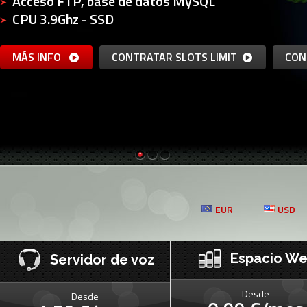
Acceso FTP, base de datos MySQL
CPU 3.9Ghz - SSD
MÁS INFO
CONTRATAR SLOTS LIMIT
CON
EUR
USD
Espacio W
Servidor de voz
Desde
Desde