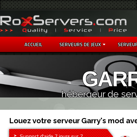
ACCUEIL
SERVEURS DE JEUX
SERVEU
GARR
hébergeur de ser
Louez votre serveur Garry's mod av
Support d'aide 7 jours sur 7