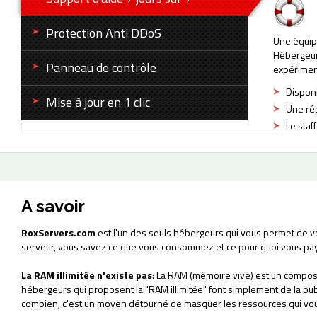
Protection Anti DDoS
Une équip
Hébergeur
Panneau de contrôle
expérimen
Disponi
Mise à jour en 1 clic
Une rép
Le staf
A savoir
RoxServers.com
est l'un des seuls hébergeurs qui vous permet de v
serveur, vous savez ce que vous consommez et ce pour quoi vous pa
La RAM illimitée n'existe pas
: La RAM (mémoire vive) est un composa
hébergeurs qui proposent la "RAM illimitée" font simplement de la pu
combien, c'est un moyen détourné de masquer les ressources qui vou