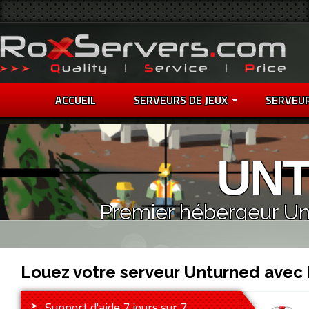
ACCUEIL
SERVEURS DE JEUX
SERVEU
UN
Premier hébergeur Un
Louez votre serveur Unturned avec
Support d'aide 7 jours sur 7