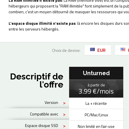
La RAM illimitée n'existe pas
: La RAM (mémoire vive) est un composa
hébergeurs qui proposent la "RAM illimitée" font simplement de la pu
combien, c'est un moyen détourné de masquer les ressources qui vou
L'espace disque illimité n'existe pas
: là encore les disques durs so
entre les serveurs hébergés.
EUR
Choix de devise:
Unturned
Descriptif de
l'offre
à partir de
3.99 €/mois
Version
La + récente
Compatible avec
PC/Mac/Linux
Espace disque SSD
Non limité en fair-use