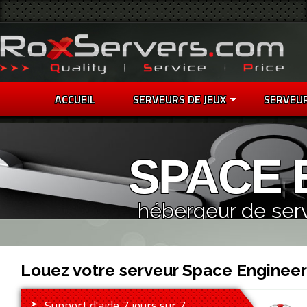
ACCUEIL
SERVEURS DE JEUX
SERVEU
SPACE 
hébergeur de ser
Louez votre serveur Space Enginee
Support d'aide 7 jours sur 7