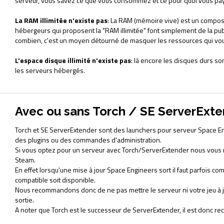
serveur, vous savez ce que vous consommez et ce pour quoi vous pa
La RAM illimitée n'existe pas
: La RAM (mémoire vive) est un composa
hébergeurs qui proposent la "RAM illimitée" font simplement de la pu
combien, c'est un moyen détourné de masquer les ressources qui vou
L'espace disque illimité n'existe pas
: là encore les disques durs so
les serveurs hébergés.
Avec ou sans Torch / SE ServerExt
Torch et SE ServerExtender sont des launchers pour serveur Space E
des plugins ou des commandes d'administration.
Si vous optez pour un serveur avec Torch/ServerExtender nous vous 
Steam.
En effet lorsqu'une mise à jour Space Engineers sort il faut parfois 
compatible soit disponible.
Nous recommandons donc de ne pas mettre le serveur ni votre jeu à jo
sortie.
A noter que Torch est le successeur de ServerExtender, il est donc re