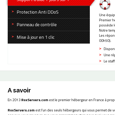
Protection Anti DDoS
Une équip
Premier h
Panneau de contrôle
possède l
Notre tem
Les répons
Mise à jour en 1 clic
00h50).
Disponi
Une rép
Le staf
A savoir
En 2013
RoxServers.com
est le premier hébergeur en France à pro
RoxServers.com
est l'un des seuls hébergeurs qui vous permet de v