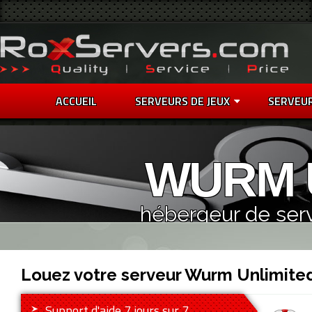
ACCUEIL
SERVEURS DE JEUX
SERVEU
WURM 
hébergeur de ser
Louez votre serveur Wurm Unlimite
Support d'aide 7 jours sur 7