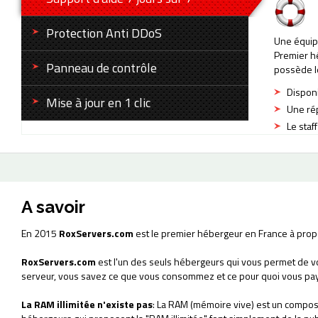
Protection Anti DDoS
Une équip
Premier h
Panneau de contrôle
possède l
Disponi
Mise à jour en 1 clic
Une rép
Le staf
A savoir
En 2015
RoxServers.com
est le premier hébergeur en France à pro
RoxServers.com
est l'un des seuls hébergeurs qui vous permet de v
serveur, vous savez ce que vous consommez et ce pour quoi vous pa
La RAM illimitée n'existe pas
: La RAM (mémoire vive) est un composa