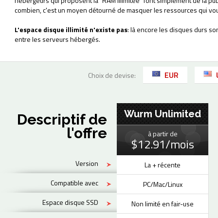
hébergeurs qui proposent la "RAM illimitée" font simplement de la pu
combien, c'est un moyen détourné de masquer les ressources qui vou
L'espace disque illimité n'existe pas
: là encore les disques durs so
entre les serveurs hébergés.
EUR
Choix de devise:
Wurm Unlimited
Descriptif de
l'offre
à partir de
$12.91/mois
Version
La + récente
Compatible avec
PC/Mac/Linux
Espace disque SSD
Non limité en fair-use