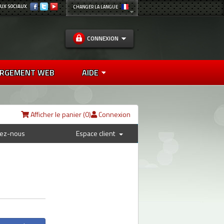
UX SOCIAUX
CHANGER LA LANGUE
CONNEXION
RGEMENT WEB
AIDE
Afficher le panier (
0
)
Connexion
tez-nous
Espace client