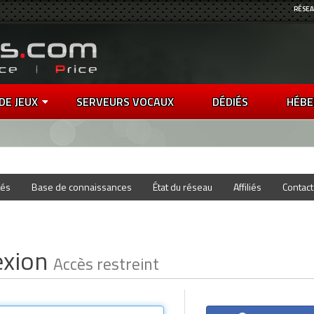
RÉSEA
DE JEUX
SERVEURS VOCAUX
DÉDIÉS
HÉBE
tés
Base de connaissances
État du réseau
Affiliés
Contac
exion
Accès restreint