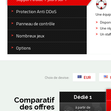
Protection Anti DDoS
Une équip
Disponi
Panneau de contrôle
Une rép
Un sta
Nombreux jeux
Options
EUR
Choix de devise:
Dédié 1
Comparatif
des offres
à partir de