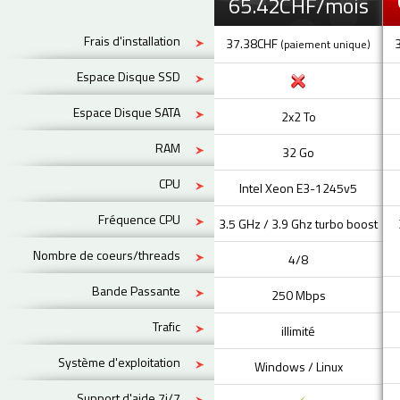
65.42CHF/mois
Frais d'installation
37.38CHF
(paiement unique)
Espace Disque SSD
Espace Disque SATA
2x2 To
RAM
32 Go
CPU
Intel Xeon E3-1245v5
Fréquence CPU
3.5 GHz / 3.9 Ghz turbo boost
Nombre de coeurs/threads
4/8
Bande Passante
250 Mbps
Trafic
illimité
Système d'exploitation
Windows / Linux
Support d'aide 7j/7