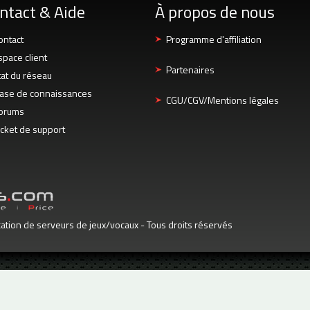
ntact & Aide
À propos de nous
ontact
Programme d'affiliation
space client
Partenaires
tat du réseau
ase de connaissances
CGU/CGV/Mentions légales
orums
icket de support
tion de serveurs de jeux/vocaux - Tous droits réservés