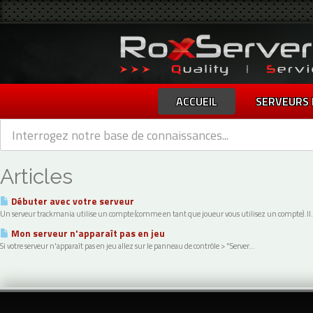
ACCUEIL
SERVEURS 
Articles
Débuter avec votre serveur
Un serveur trackmania utilise un compte (comme en tant que joueur vous utilisez un compte).Il.
Mon serveur n'apparaît pas en jeu
Si votre serveur n'apparaît pas en jeu allez sur le panneau de contrôle > "Server...