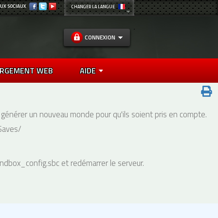
UX SOCIAUX
CHANGER LA LANGUE
CONNEXION
RGEMENT WEB
AIDE
 générer un nouveau monde pour qu'ils soient pris en compte.
/Saves/
ndbox_config.sbc et redémarrer le serveur.