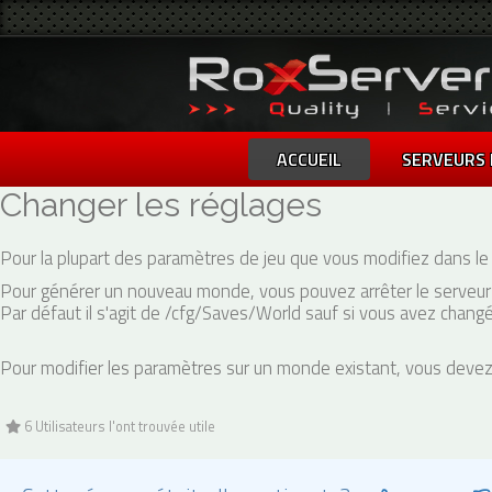
ACCUEIL
SERVEURS 
Changer les réglages
Pour la plupart des paramètres de jeu que vous modifiez dans le
Pour générer un nouveau monde, vous pouvez arrêter le serveur 
Par défaut il s'agit de /cfg/Saves/World sauf si vous avez chang
Pour modifier les paramètres sur un monde existant, vous devez 
6 Utilisateurs l'ont trouvée utile