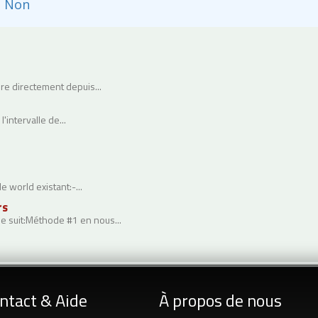
Non
ire directement depuis...
intervalle de...
 world existant:-...
rs
e suit:Méthode #1 en nous...
ntact & Aide
À propos de nous