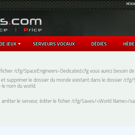
RÉSEA
DE JEUX
SERVEURS VOCAUX
DÉDIÉS
HÉBE
 fichier /cfg/SpaceEngineers-Dedicated.cfg vous aurez besoin de
et supprimer le dossier du monde existant dans le dossier /cfg
é le nom du world.
arrêter le serveur, éditer le fichier /cfg/Saves/<World Name>/sa